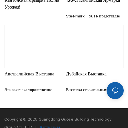
Кантонская Ярмарка Полна
136-Я Кантонская Ярмарка
Урожая!
Steelmark House представляет
новейшие модели проживания в
семье на 136-й осенней
кантонской ярмарке
Австралийская Выставка
Дубайская Выставка
Эта выставка торжественно
Выставка строительных
пройдет в Австралии в мае
материалов для дома BDE в
2023 года. Как представитель
Дубае - это главное
компании, я имею честь
мероприятие, посвященное
Copyright © 2026 Guangdong Guose Building Technology
участвовать, общаться и учиться
материалам для домашнего
Group Co., LTD. |
Карта сайта